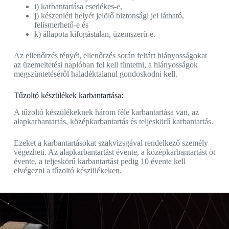
i) karbantartása esedékes-e,
j) készenléti helyét jelölő biztonsági jel látható,
felismerhető-e és
k) állapota kifogástalan, üzemszerű-e.
Az ellenőrzés tényét, ellenőrzés során feltárt hiányosságokat
az üzemeltetési naplóban fel kell tüntetni, a hiányosságok
megszüntetéséről haladéktalanul gondoskodni kell.
Tűzoltó készülékek karbantartása:
A tűzoltó készülékeknek három féle karbantartása van, az
alapkarbantartás, középkarbantartás és teljeskörű karbantartás.
Ezeket a karbantartásokat szakvizsgával rendelkező személy
végezheti. Az alapkarbantartást évente, a középkarbantartást öt
évente, a teljeskörű karbantartást pedig 10 évente kell
elvégezni a tűzoltó készülékeken.