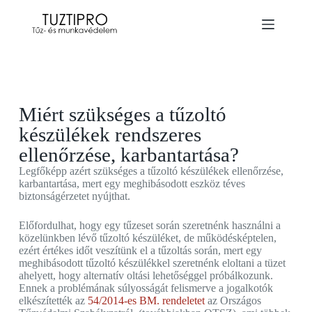
Miért szükséges a tűzoltó
készülékek rendszeres
ellenőrzése, karbantartása?
Legfőképp azért szükséges a tűzoltó készülékek ellenőrzése,
karbantartása, mert egy meghibásodott eszköz téves
biztonságérzetet nyújthat.
Előfordulhat, hogy egy tűzeset során szeretnénk használni a
közelünkben lévő tűzoltó készüléket, de működésképtelen,
ezért értékes időt veszítünk el a tűzoltás során, mert egy
meghibásodott tűzoltó készülékkel szeretnénk eloltani a tüzet
ahelyett, hogy alternatív oltási lehetőséggel próbálkozunk.
Ennek a problémának súlyosságát felismerve a jogalkotók
elkészítették az
54/2014-es BM. rendeletet
az Országos