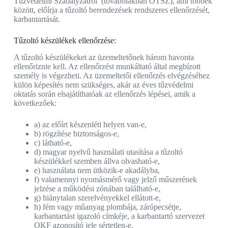
Tűzvédelmi Szabályzatról (továbbiakban OTSZ), ami többek
között, előírja a tűzoltó berendezések rendszeres ellenőrzését,
karbantartását.
Tűzoltó készülékek ellenőrzése:
A tűzoltó készülékeket az üzemeltetőnek három havonta
ellenőriznie kell. Az ellenőrzést munkáltató által megbízott
személy is végezheti. Az üzemeltetői ellenőrzés elvégzéséhez
külön képesítés nem szükséges, akár az éves tűzvédelmi
oktatás során elsajátíthatóak az ellenőrzés lépései, amik a
következőek:
a) az előírt készenléti helyen van-e,
b) rögzítése biztonságos-e,
c) látható-e,
d) magyar nyelvű használati utasítása a tűzoltó
készülékkel szemben állva olvasható-e,
e) használata nem ütközik-e akadályba,
f) valamennyi nyomásmérő vagy jelző műszerének
jelzése a működési zónában található-e,
g) hiánytalan szerelvényekkel ellátott-e,
h) fém vagy műanyag plombája, zárópecsétje,
karbantartást igazoló címkéje, a karbantartó szervezet
OKF azonosító jele sértetlen-e,