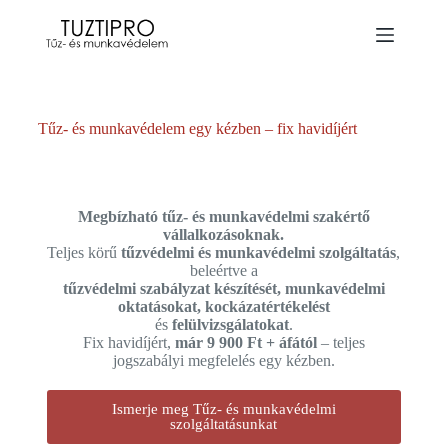
Tűz- és munkavédelem egy kézben – fix havidíjért
Megbízható tűz- és munkavédelmi szakértő
vállalkozásoknak.
Teljes körű
tűzvédelmi és munkavédelmi szolgáltatás
,
beleértve a
tűzvédelmi szabályzat készítését, munkavédelmi
oktatásokat, kockázatértékelést
és
felülvizsgálatokat
.
Fix havidíjért,
már 9 900 Ft + áfától
– teljes
jogszabályi megfelelés egy kézben.
Ismerje meg Tűz- és munkavédelmi
szolgáltatásunkat